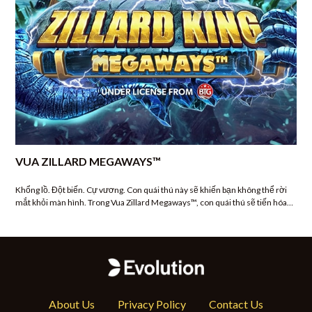
VUA ZILLARD MEGAWAYS™
Khổng lồ. Đột biến. Cự vương. Con quái thú này sẽ khiến bạn không thể rời
mắt khỏi màn hình. Trong Vua Zillard Megaways™, con quái thú sẽ tiến hóa
qua nhiều giai đoạn và trở nên mạnh mẽ hơn!
About Us
Privacy Policy
Contact Us