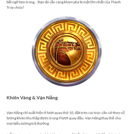
bất ngờ bên trong… Bạn đã sẵn sàng khám phá bí mật lớn nhất của Thành
Troy chưa?
Khiên Vàng & Vạn Năng
Vạn Năng chỉ xuất hiện ở lượt quay thứ 10, đặt trên các trục căn cứ theo số
lượng khiên thu thập được trong 9 lượt quay đầu. Vạn Năng thay thế cho
mọi biểu tượng trả thưởng.