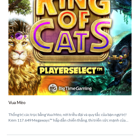
Vua Mèo
Thống trị các trục bằng Vua Mèo, nơi triều đại và quy tắc của bạn ngự trị!
Kèm 117.649 Megaways™ hấp dẫn chiến thắng, thi triển sức mạnh của
PlayerSelect™ cho một ván vạn năng hoàn hảo.