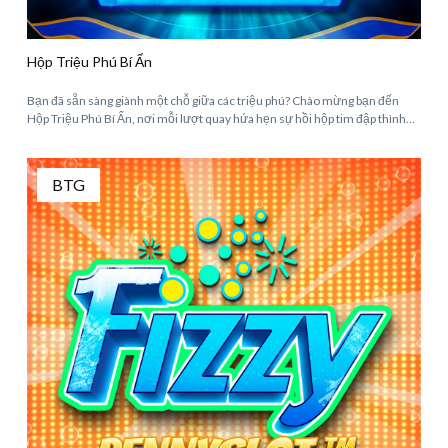
Hộp Triệu Phú Bí Ẩn
Bạn đã sẵn sàng giành một chỗ giữa các triệu phú? Chào mừng bạn đến
Hộp Triệu Phú Bí Ẩn, nơi mỗi lượt quay hứa hẹn sự hồi hộp tim đập thình
thịch!
BTG