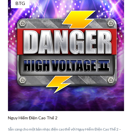
BTG
Nguy Hiểm Điện Cao Thế 2
Sẵn sàng cho một bản nhạc điện cao thế với Nguy Hiểm Điện Cao Thế 2 –