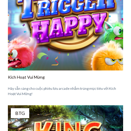
Kích Hoạt Vui Mừng
Hãy sẵn sàng cho cuộc phiêu lưu arcade nhắm trúng mục tiêu với Kích
Hoạt Vui Mừng!
BTG