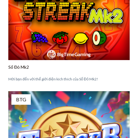
Số Đỏ Mk2
Mời bạn đến với thế giới điện kích thích của Số Đỏ Mk2!
BTG