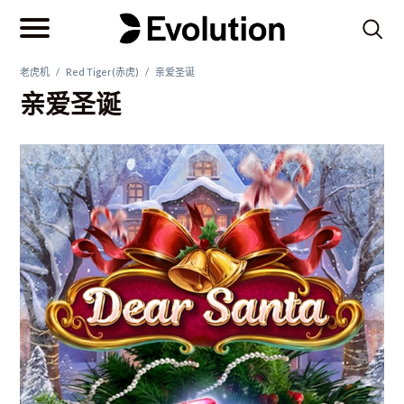
老虎机
/
Red Tiger(赤虎)
/
亲爱圣诞
亲爱圣诞