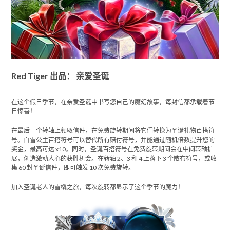
Red Tiger 出品： 亲爱圣诞
在这个假日季节，在亲爱圣诞中书写您自己的魔幻故事，每封信都承载着节
日惊喜！
在最后一个转轴上领取信件，在免费旋转期间将它们转换为圣诞礼物百搭符
号。白雪公主百搭符号可以替代所有赔付符号，并能通过随机倍数提升您的
奖金，最高可达 x10。同时，圣诞百搭符号在免费旋转期间会在中间转轴扩
展，创造激动人心的获胜机会。在转轴 2、3 和 4 上落下 3 个散布符号，或收
集 60 封圣诞信件，即可触发 10 次免费旋转。
加入圣诞老人的雪橇之旅，每次旋转都显示了这个季节的魔力！