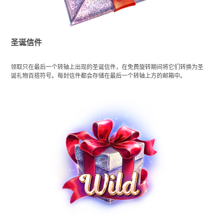
圣诞信件
领取只在最后一个转轴上出现的圣诞信件，在免费旋转期间将它们转换为圣
诞礼物百搭符号。每封信件都会存储在最后一个转轴上方的邮箱中。