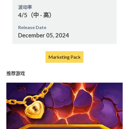
波动率
4/5（中 - 高）
Release Date
December 05, 2024
Marketing Pack
推荐游戏