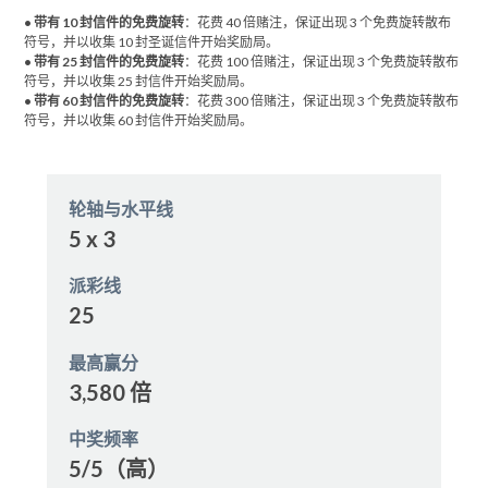
• 带有 10 封信件的免费旋转
：花费 40 倍赌注，保证出现 3 个免费旋转散布
符号，并以收集 10 封圣诞信件开始奖励局。
• 带有 25 封信件的免费旋转
：花费 100 倍赌注，保证出现 3 个免费旋转散布
符号，并以收集 25 封信件开始奖励局。
• 带有 60 封信件的免费旋转
：花费 300 倍赌注，保证出现 3 个免费旋转散布
符号，并以收集 60 封信件开始奖励局。
轮轴与水平线
5 x 3
派彩线
25
最高赢分
3,580 倍
中奖频率
5/5（高）