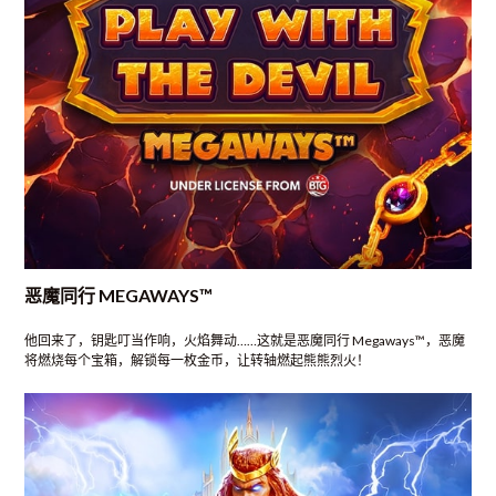
恶魔同行 MEGAWAYS™
他回来了，钥匙叮当作响，火焰舞动……这就是恶魔同行 Megaways™，恶魔
将燃烧每个宝箱，解锁每一枚金币，让转轴燃起熊熊烈火！