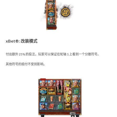
xBet®: 改装模式
付出额外 25% 的投注，玩家可以保证在轮轴 1 上看到一个分散符号。
其他符号的赔付不受到影响。