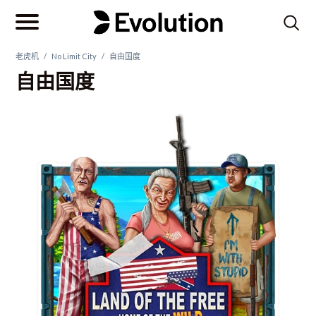
老虎机
/
No Limit City
/
自由国度
自由国度