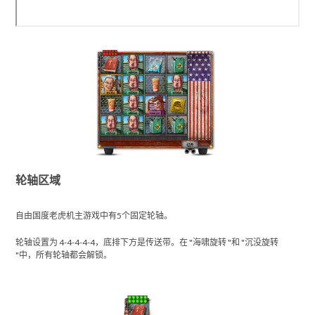
轮轴区域
自由国度老虎机主游戏中有5个固定轮轴。
轮轴设置为 4-4-4-4-4，底排下方是传送带。在 "海啸旋转 "和 "沉没旋转
"中，所有轮轴都会解锁。