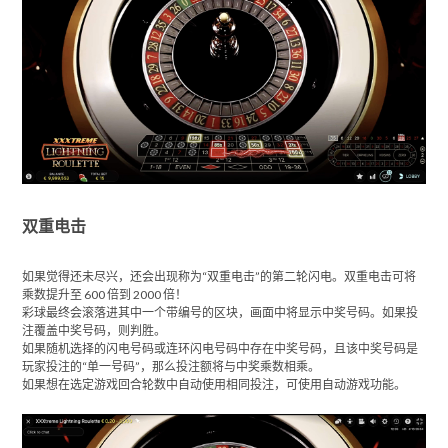
双重电击
如果觉得还未尽兴，还会出现称为“双重电击”的第二轮闪电。双重电击可将
乘数提升至 600 倍到 2000 倍！
彩球最终会滚落进其中一个带编号的区块，画面中将显示中奖号码。如果投
注覆盖中奖号码，则判胜。
如果随机选择的闪电号码或连环闪电号码中存在中奖号码，且该中奖号码是
玩家投注的“单一号码”，那么投注额将与中奖乘数相乘。
如果想在选定游戏回合轮数中自动使用相同投注，可使用自动游戏功能。