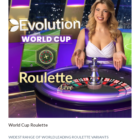
World Cup Roulette
WIDEST RANGE OF WORLD LEADING ROULETTE VARIANTS