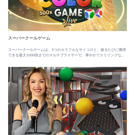
スーパークールゲーム
スーパークールゲームは、3つのカラフルなサイコロと、振るたびに獲得
できる最大1000倍までのマルチプライヤーで、華やかでスリリングな体
験を提供します。