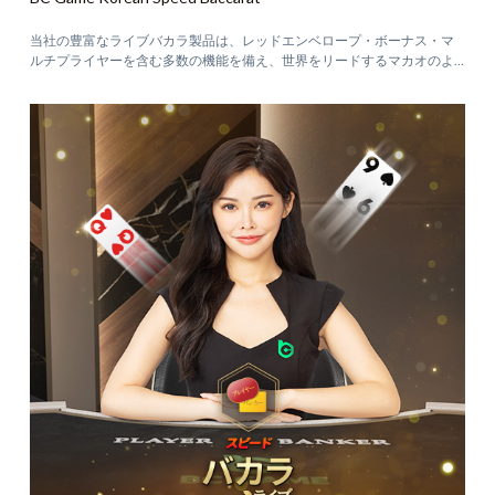
当社の豊富なライブバカラ製品は、レッドエンベロープ・ボーナス・マ
ルチプライヤーを含む多数の機能を備え、世界をリードするマカオのよ
うなゲーム体験をお届けします。