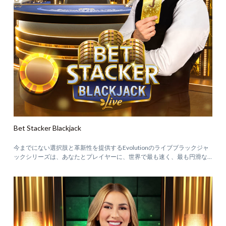
Bet Stacker Blackjack
今までにない選択肢と革新性を提供するEvolutionのライブブラックジャ
ックシリーズは、あなたとプレイヤーに、世界で最も速く、最も円滑な
オンラインブラックジャックゲームをお届けします。