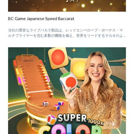
BC Game Japanese Speed Baccarat
当社の豊富なライブバカラ製品は、レッドエンベロープ・ボーナス・マ
ルチプライヤーを含む多数の機能を備え、世界をリードするマカオのよ
うなゲーム体験をお届けします。