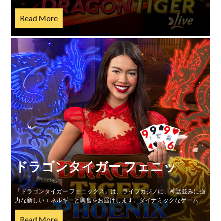
るのも速いため、緊張が冷めることがありません。
Read More
ドラゴンタイガー フェニッ
「ドラゴンタイガー フェニックス」は、ライブカジノに、神話並みに強
力な新しいエネルギーと興奮をお届けします。ダイナミックなゲームプ
レイをお楽しみください。各ラウンドのハンドは3つ、カードは各1枚。
そして、勝利への道は1つだけではありません。伝説のドラゴン、タイ
Read More