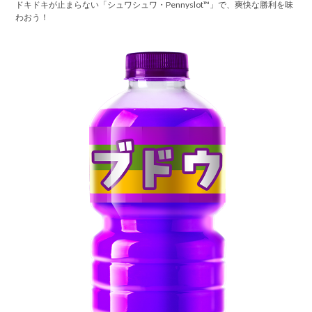
ドキドキが止まらない「シュワシュワ・Pennyslot™」で、爽快な勝利を味
わおう！