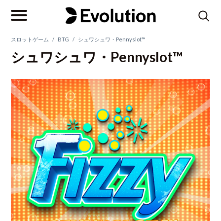
スロットゲーム
/
BTG
/
シュワシュワ・Pennyslot™
シュワシュワ・Pennyslot™