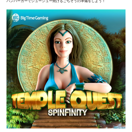
ハンバーガーでジュージュー焼けるごちそうの準備をしよう！