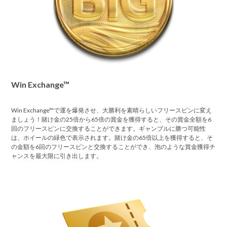
Win Exchange™
Win Exchange™で運を爆発させ、大勝利を素晴らしいフリースピンに変え
ましょう！賭け金の25倍から65倍の賞金を獲得すると、その賞金全額を6
回のフリースピンに交換することができます。ギャンブルに勝つ可能性
は、ホイールの緑色で表示されます。賭け金の65倍以上を獲得すると、そ
の金額を6回のフリースピンと交換することができ、泡のような賞金獲得チ
ャンスを最大限に引き出します。