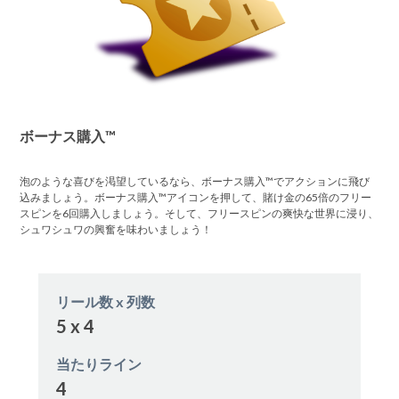
ボーナス購入™
泡のような喜びを渇望しているなら、ボーナス購入™でアクションに飛び
込みましょう。ボーナス購入™アイコンを押して、賭け金の65倍のフリー
スピンを6回購入しましょう。そして、フリースピンの爽快な世界に浸り、
シュワシュワの興奮を味わいましょう！
リール数 x 列数
5 x 4
当たりライン
4