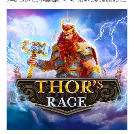
と一緒にプレイしようMegaways™だ。そこではデビルが宝箱を焼き尽く
し、あらゆるコインをアンロックしてリールに火を付けます！