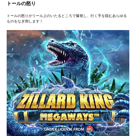
トールの怒り
トールの怒りがリール上のいたるところで爆発し、行く手を阻むあらゆる
ものをなぎ倒します！