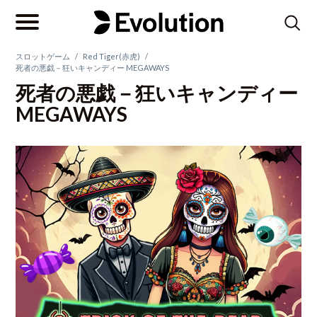
スロットゲーム
/
Red Tiger(赤虎)
/
死者の悪戯－狂いキャンディー MEGAWAYS
死者の悪戯－狂いキャンディー
MEGAWAYS