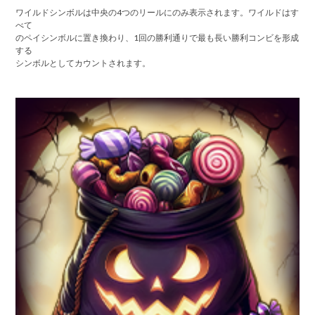
ワイルドシンボルは中央の4つのリールにのみ表示されます。ワイルドはす
べて
のペイシンボルに置き換わり、1回の勝利通りで最も長い勝利コンビを形成
する
シンボルとしてカウントされます。