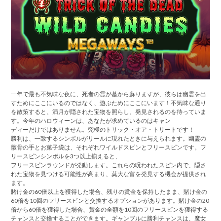
一年で最も不気味な夜に、死者の霊が墓から蘇りますが、彼らは幽霊を出
すためにここにいるのではなく、遊ぶためにここにいます！不気味な通り
を散策すると、満月が隠された宝物を照らし、発見されるのを待っていま
す。今年のハロウィーンは、あなたが求めているのはキャン
ディーだけではありません。究極のトリック・オア・トリートです！
勝利は、一致するシンボルがリールに現れたときに与えられます。幽霊の
骸骨の手とお菓子袋は、それぞれワイルドスピンとフリースピンです。フ
リースピンシンボルを3つ以上揃えると、
フリースピンラウンドが発動します。これらの呪われたスピン内で、隠さ
れた宝物を見つける可能性が高まり、莫大な富を発見する機会が提供され
ます。
賭け金の60倍以上を獲得した場合、残りの賞金を保持したまま、賭け金の
60倍を10回のフリースピンと交換するオプションがあります。賭け金の20
倍から60倍を獲得した場合、賞金の全額を10回のフリースピンを獲得する
チャンスと交換することができます。ギャンブルに勝利チャンスは、魔女